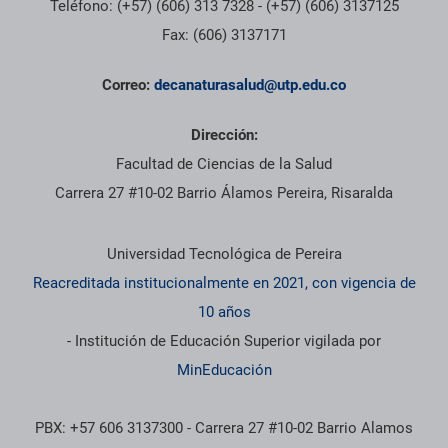
Teléfono: (+57) (606) 313 7328 - (+57) (606) 3137125
Fax: (606) 3137171
Correo:
decanaturasalud@utp.edu.co
Dirección:
Facultad de Ciencias de la Salud
Carrera 27 #10-02 Barrio Álamos Pereira, Risaralda
Información institucional
Universidad Tecnológica de Pereira
Reacreditada institucionalmente en 2021, con vigencia de
10 años
- Institución de Educación Superior vigilada por
MinEducación
PBX: +57 606 3137300 - Carrera 27 #10-02 Barrio Alamos