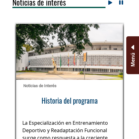
Noticias de interés
Menú
Noticias de Interés
Not
Historia del programa
La Especialización en Entrenamiento
Deportivo y Readaptación Funcional
surge como respuesta a la creciente