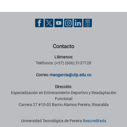
Pie de página con información de contacto, redes sociales y datos ins
Contacto
Llámanos:
Teléfonos: (+57) (606) 3137128
Correo:
maogarcia@utp.edu.co
Dirección:
Especialización en Entrenamiento Deportivo y Readaptación
Funcional
Carrera 27 #10-02 Barrio Álamos Pereira, Risaralda
Información institucional
Universidad Tecnológica de Pereira
Reacreditada