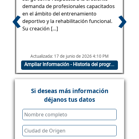
‹
›
o
demanda de profesionales capacitados
del
en el ámbito del entrenamiento
deportivo y la rehabilitación funcional.
Su creación […]
Actualizada: 17 de junio de 2026 4:10 PM
A
Ampliar Información - Recursos y talentos
Ampliar Información - Historia del programa
Si deseas más información
déjanos tus datos