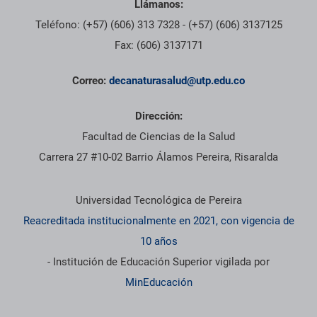
Llámanos:
Teléfono: (+57) (606) 313 7328 - (+57) (606) 3137125
Fax: (606) 3137171
Correo:
decanaturasalud@utp.edu.co
Dirección:
Facultad de Ciencias de la Salud
Carrera 27 #10-02 Barrio Álamos Pereira, Risaralda
Información institucional
Universidad Tecnológica de Pereira
Reacreditada institucionalmente en 2021, con vigencia de
10 años
- Institución de Educación Superior vigilada por
MinEducación