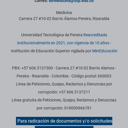
Correo:
dirmedicina@utp.edu.co
Medicina
Carrera 27 #10-02 Barrio Álamos Pereira, Risaralda
Información institucional
Universidad Tecnológica de Pereira
Reacreditada
institucionalmente en 2021, con vigencia de 10 años
-
Institución de Educación Superior vigilada por
MinEducación
PBX: +57 606 3137300 - Carrera 27 #10-02 Barrio Alamos -
Pereira - Risaralda - Colombia - Código postal: 660003
Línea de Peticiones, Quejas, Reclamos y Denuncias por
corrupción: +57 606 3137211
Línea gratuita de Peticiones, Quejas, Reclamos y Denuncias
por corrupción: 018000966781
Para radicación de documentos y/o solicitudes