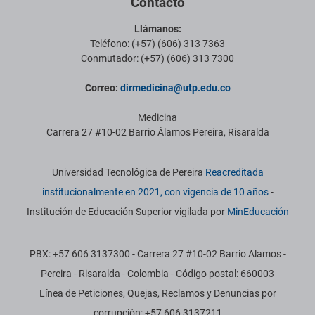
Contacto
Llámanos:
Teléfono: (+57) (606) 313 7363
Conmutador: (+57) (606) 313 7300
Correo:
dirmedicina@utp.edu.co
Medicina
Carrera 27 #10-02 Barrio Álamos Pereira, Risaralda
Información institucional
Universidad Tecnológica de Pereira
Reacreditada
institucionalmente en 2021, con vigencia de 10 años
-
Institución de Educación Superior vigilada por
MinEducación
PBX: +57 606 3137300 - Carrera 27 #10-02 Barrio Alamos -
Pereira - Risaralda - Colombia - Código postal: 660003
Línea de Peticiones, Quejas, Reclamos y Denuncias por
corrupción: +57 606 3137211