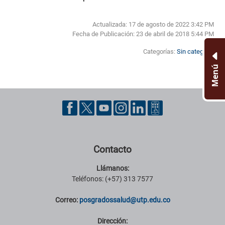
Actualizada: 17 de agosto de 2022 3:42 PM
Fecha de Publicación:
23 de abril de 2018 5:44 PM
Categorías:
Sin categoría
Menú
Pie de página con información de contacto, redes sociales y datos ins
Contacto
Llámanos:
Teléfonos: (+57) 313 7577
Correo:
posgradossalud@utp.edu.co
Dirección: