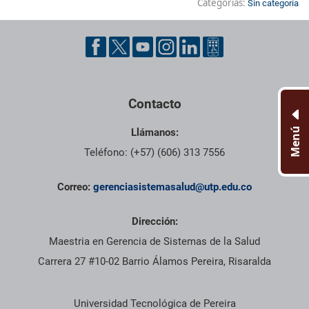
Categorías:
Sin categoría
Pie de página con información de contacto, redes sociales y dat
Contacto
Menú
Llámanos:
Teléfono: (+57) (606) 313 7556
Correo:
gerenciasistemasalud@utp.edu.co
Dirección:
Maestria en Gerencia de Sistemas de la Salud
Carrera 27 #10-02 Barrio Álamos Pereira, Risaralda
Información institucional
Universidad Tecnológica de Pereira