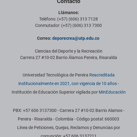
Contacto
Llámanos:
Teléfono: (+57) (606) 313 7128
Conmutador: (+57) (606) 313 7300
Correo:
deporecrea@utp.edu.co
Ciencias del Deporte y la Recreación
Carrera 27 #10-02 Barrio Álamos Pereira, Risaralda
Información institucional
Universidad Tecnológica de Pereira
Reacreditada
institucionalmente en 2021, con vigencia de 10 años
-
Institución de Educación Superior vigilada por
MinEducación
PBX: +57 606 3137300 - Carrera 27 #10-02 Barrio Alamos -
Pereira - Risaralda - Colombia - Código postal: 660003
Línea de Peticiones, Quejas, Reclamos y Denuncias por
corrupción: +57 606 3137211