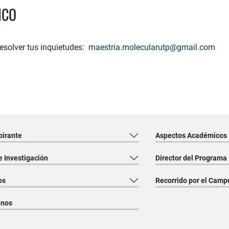
ICO
resolver tus inquietudes:
maestria.molecularutp@gmail.com
pirante
Aspectos Académicos
e Investigación
Director del Programa
os
Recorrido por el Camp
enos