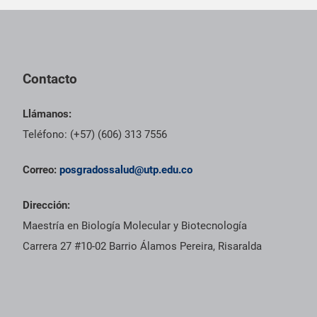
Pie de página con información de contacto, redes sociales y dat
Contacto
Llámanos:
Teléfono: (+57) (606) 313 7556
Correo:
posgradossalud@utp.edu.co
Dirección:
Maestría en Biología Molecular y Biotecnología
Carrera 27 #10-02 Barrio Álamos Pereira, Risaralda